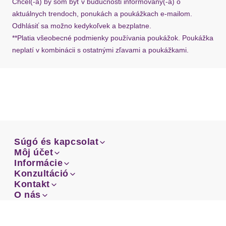
Chcel(-a) by som byť v budúcnosti informovaný(-á) o
Ärmeldetails
eingesetzt
aktuálnych trendoch, ponukách a poukážkach e-mailom.
Odhlásiť sa možno kedykoľvek a bezplatne.
Passform
loose fit
**Platia všeobecné podmienky používania poukážok. Poukážka
neplatí v kombinácii s ostatnými zľavami a poukážkami.
Schnittform Länge
hüftlang
Details
Applikationen
Stickerei
Besondere Merkmale
mit Blumenstickerei
Súgó és kapcsolat
Súgó és kapcsolat
Môj účet
Výstrih: Okrúhly výstrih
Email
Môj účet
Informácie
Materiál: Bavlna
Prehľad objednávok
Email
Informácie
Konzultáció
Doprava
Facebook
Materiál: Viskóza
Prehľad objednávok
Konzultáció
Kontakt
Sprievodca-veľkosťami
Vzor: Jednofarebné
Doprava
Facebook
Kontakt
O nás
Platba
Instagram
Zákaznícke oddelenie
Sprievodca-veľkosťami
O nás
Platba
Obchodné podmienky
Vrátenie
Instagram
Zákaznícke oddelenie
Obchodné podmienky
Vrátenie