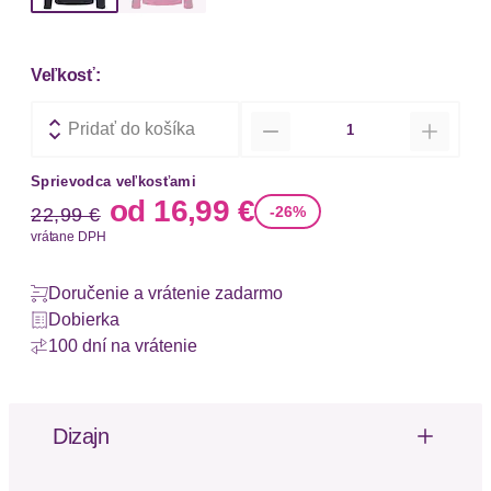
Veľkosť:
Množstvo
Pridať do košíka
Sprievodca veľkosťami
Stará cena
Nová cena
od
16,99 €
-26%
22,99 €
vrátane DPH
Doručenie a vrátenie zadarmo
Dobierka
100 dní na vrátenie
Dizajn