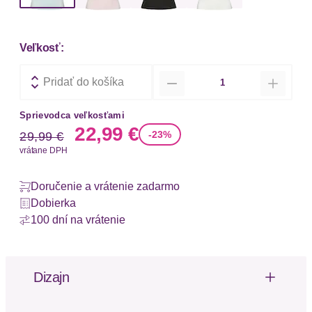
Veľkosť:
Množstvo
Pridať do košíka
Sprievodca veľkosťami
Stará cena
Nová cena
22,99 €
-23%
29,99 €
vrátane DPH
Doručenie a vrátenie zadarmo
Dobierka
100 dní na vrátenie
Dizajn
Unifarbenes Stricktop von Lascana. V-Ausschnitt.
Breite Träger. Figurbetonte Passform mit breitem