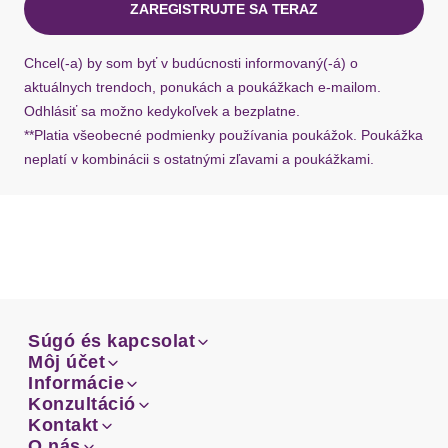
ZAREGISTRUJTE SA TERAZ
Ak chýba návratový štítok, môžete si kedykoľvek
požiadať o nový u našej zákazníckej služby.
Chcel(-a) by som byť v budúcnosti informovaný(-á) o
aktuálnych trendoch, ponukách a poukážkach e-mailom.
Odhlásiť sa možno kedykoľvek a bezplatne.
**Platia všeobecné podmienky používania poukážok. Poukážka
neplatí v kombinácii s ostatnými zľavami a poukážkami.
Súgó és kapcsolat
Súgó és kapcsolat
Môj účet
Email
Môj účet
Informácie
Prehľad objednávok
Email
Informácie
Konzultáció
Doprava
Facebook
Prehľad objednávok
Konzultáció
Kontakt
Sprievodca-veľkosťami
Doprava
Facebook
Kontakt
O nás
Platba