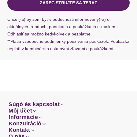
ZAREGISTRUJTE SA TERAZ
Ak chýba návratový štítok, môžete si kedykoľvek
požiadať o nový u našej zákazníckej služby.
Chcel(-a) by som byť v budúcnosti informovaný(-á) o
aktuálnych trendoch, ponukách a poukážkach e-mailom.
Odhlásiť sa možno kedykoľvek a bezplatne.
**Platia všeobecné podmienky používania poukážok. Poukážka
neplatí v kombinácii s ostatnými zľavami a poukážkami.
Súgó és kapcsolat
Súgó és kapcsolat
Môj účet
Email
Môj účet
Informácie
Prehľad objednávok
Email
Informácie
Konzultáció
Doprava
Facebook
Prehľad objednávok
Konzultáció
Kontakt
Sprievodca-veľkosťami
Doprava
Facebook
Kontakt
O nás
Platba