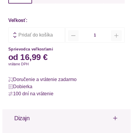
Veľkosť:
Množstvo
Pridať do košíka
Sprievodca veľkosťami
od
16,99 €
vrátane DPH
Doručenie a vrátenie zadarmo
Dobierka
100 dní na vrátenie
Dizajn
Femininer String mit graphischen, dezent
transparenten Spitzeneinsätzen. Aus weichem