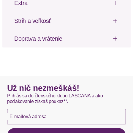
Produktdetails
Extra
Čipka
Pflegehinweise
Maschinenwäsche
Strih a veľkosť
Výška pásu: Nízky pás
Material
Doprava a vrátenie
Microtouch
Poštovné za odoslanie a vrátenie tovaru, ako aj
Materialart
Spitze
balné, hradí SCAYLE. Objednávky s viacerými
produktmi môžu byť doručené čiastočne.
Vzor: Jednofarebné
Materiál: Džersej
DHL štandardná doprava - 0,00 EUR
Okamžite dostupné položky sú zvyčajne doručené
Už nič nezmeškáš!
kuriérom DHL do 1-3 pracovných dní.
Prihlás sa do členského klubu LASCANA a ako
poďakovanie získaš poukaz**.
Hermes - 0,00 EUR
E-mailová adresa
Okamžite dostupné položky sú zvyčajne doručené
kuriérom Hermes do 1-3 pracovných dní.