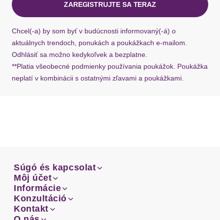
ZAREGISTRUJTE SA TERAZ
Ak chýba návratový štítok, môžete si kedykoľvek
požiadať o nový u našej zákazníckej služby.
Chcel(-a) by som byť v budúcnosti informovaný(-á) o
aktuálnych trendoch, ponukách a poukážkach e-mailom.
Odhlásiť sa možno kedykoľvek a bezplatne.
**Platia všeobecné podmienky používania poukážok. Poukážka
neplatí v kombinácii s ostatnými zľavami a poukážkami.
Súgó és kapcsolat
Súgó és kapcsolat
Môj účet
Email
Môj účet
Informácie
Prehľad objednávok
Email
Informácie
Konzultáció
Doprava
Facebook
Prehľad objednávok
Konzultáció
Kontakt
Sprievodca-veľkosťami
Doprava
Facebook
Kontakt
O nás
Platba