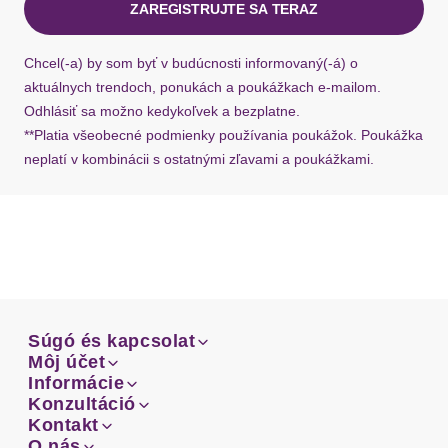
ZAREGISTRUJTE SA TERAZ
Ak chýba návratový štítok, môžete si kedykoľvek
požiadať o nový u našej zákazníckej služby.
Chcel(-a) by som byť v budúcnosti informovaný(-á) o
aktuálnych trendoch, ponukách a poukážkach e-mailom.
Odhlásiť sa možno kedykoľvek a bezplatne.
**Platia všeobecné podmienky používania poukážok. Poukážka
neplatí v kombinácii s ostatnými zľavami a poukážkami.
Súgó és kapcsolat
Súgó és kapcsolat
Môj účet
Email
Môj účet
Informácie
Prehľad objednávok
Email
Informácie
Konzultáció
Doprava
Facebook
Prehľad objednávok
Konzultáció
Kontakt
Sprievodca-veľkosťami
Doprava
Facebook
Kontakt
O nás
Platba