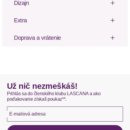
Dizajn
Dĺžka: Normálna dĺžka
Unifarbenes T-Shirt von Lascana mit feiner
Glitzerkante an Rundhalsausschnitt, Saum und
Extra
Ärmelabschluss. Lockere Passform. Gut
Trblietavý
kombinierbar. Softes Material mit Viskose.
Mäkký omak
Doprava a vrátenie
Výstrih: Okrúhly výstrih
Poštovné za odoslanie a vrátenie tovaru, ako aj
Dizajn: Zošívaný lem
balné, hradí SCAYLE. Objednávky s viacerými
Dizajn: Rovný spodný lem
produktmi môžu byť doručené čiastočne.
Materiál: Pleteniny
Vzor: Jednofarebné
DHL štandardná doprava - 0,00 EUR
Okamžite dostupné položky sú zvyčajne doručené
Už nič nezmeškáš!
kuriérom DHL do 1-3 pracovných dní.
Prihlás sa do členského klubu LASCANA a ako
poďakovanie získaš poukaz**.
Hermes - 0,00 EUR
E-mailová adresa
Okamžite dostupné položky sú zvyčajne doručené
kuriérom Hermes do 1-3 pracovných dní.