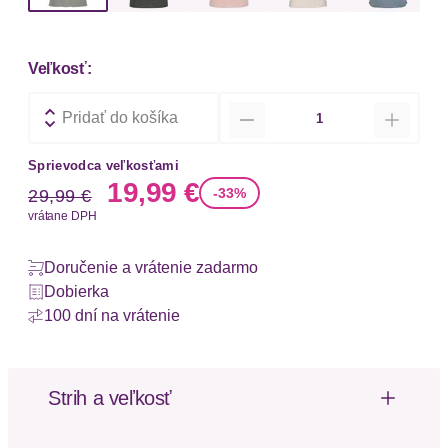
Veľkosť:
Množstvo
Pridať do košíka
Sprievodca veľkosťami
Stará cena
Nová cena
19,99 €
-33%
29,99 €
vrátane DPH
Doručenie a vrátenie zadarmo
Dobierka
100 dní na vrátenie
Strih a veľkosť
Strih: Štandardný fit
Dĺžka rukávu: Štvrtinový rukáv