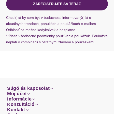
ZAREGISTRUJTE SA TERAZ
Ak chýba návratový štítok, môžete si kedykoľvek
požiadať o nový u našej zákazníckej služby.
Chcel(-a) by som byť v budúcnosti informovaný(-á) o
aktuálnych trendoch, ponukách a poukážkach e-mailom.
Odhlásiť sa možno kedykoľvek a bezplatne.
**Platia všeobecné podmienky používania poukážok. Poukážka
neplatí v kombinácii s ostatnými zľavami a poukážkami.
Súgó és kapcsolat
Súgó és kapcsolat
Môj účet
Email
Môj účet
Informácie
Prehľad objednávok
Email
Informácie
Konzultáció
Doprava
Facebook
Prehľad objednávok
Konzultáció
Kontakt
Sprievodca-veľkosťami
Doprava