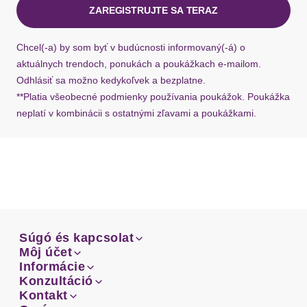
ZAREGISTRUJTE SA TERAZ
Ak chýba návratový štítok, môžete si kedykoľvek
požiadať o nový u našej zákazníckej služby.
Chcel(-a) by som byť v budúcnosti informovaný(-á) o
aktuálnych trendoch, ponukách a poukážkach e-mailom.
Odhlásiť sa možno kedykoľvek a bezplatne.
**Platia všeobecné podmienky používania poukážok. Poukážka
neplatí v kombinácii s ostatnými zľavami a poukážkami.
Súgó és kapcsolat
Súgó és kapcsolat
Môj účet
Email
Môj účet
Informácie
Prehľad objednávok
Email
Informácie
Konzultáció
Doprava
Facebook
Prehľad objednávok
Konzultáció
Kontakt
Sprievodca-veľkosťami
Doprava