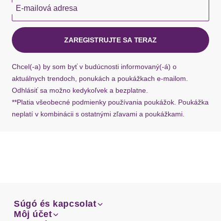
E-mailová adresa
Okamžite dostupné položky sú zvyčajne doručené
kuriérom Hermes do 1-3 pracovných dní.
ZAREGISTRUJTE SA TERAZ
Ak chýba návratový štítok, môžete si kedykoľvek
požiadať o nový u našej zákazníckej služby.
Chcel(-a) by som byť v budúcnosti informovaný(-á) o
aktuálnych trendoch, ponukách a poukážkach e-mailom.
Odhlásiť sa možno kedykoľvek a bezplatne.
**Platia všeobecné podmienky používania poukážok. Poukážka
neplatí v kombinácii s ostatnými zľavami a poukážkami.
Súgó és kapcsolat
Súgó és kapcsolat
Môj účet
Email