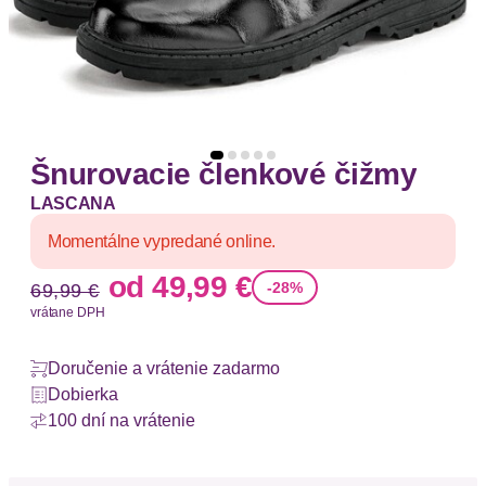
Šnurovacie členkové čižmy
LASCANA
Momentálne vypredané online.
Stará cena
Nová cena
od
49,99 €
-28%
69,99 €
vrátane DPH
Doručenie a vrátenie zadarmo
Dobierka
100 dní na vrátenie