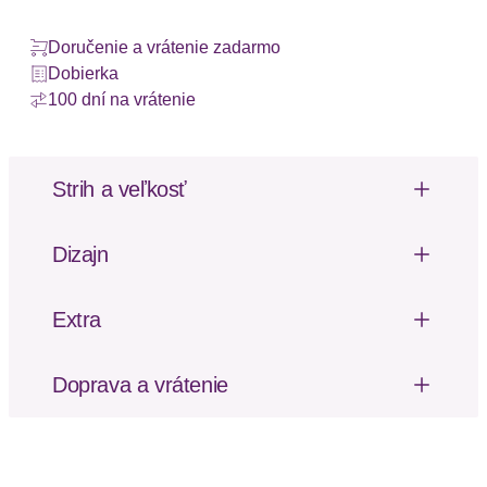
Doručenie a vrátenie zadarmo
Dobierka
100 dní na vrátenie
Strih a veľkosť
Výška podpätku: Stredný podpätok (3-7 cm)
Dizajn
Optik/Stil
Extra
Nastaviteľné rameno
Stil
elegant
Vzor potlačený po celej ploche
Doprava a vrátenie
Nastaviteľná šírka
Poštovné za odoslanie a vrátenie tovaru, ako aj
Details
balné, hradí SCAYLE. Objednávky s viacerými
produktmi môžu byť doručené čiastočne.
Besondere Merkmale