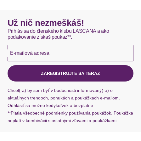
mit Blockabsatz, Sandale, Sommerschuh
DHL štandardná doprava - 0,00 EUR
VEGAN
Okamžite dostupné položky sú zvyčajne doručené
Už nič nezmeškáš!
kuriérom DHL do 1-3 pracovných dní.
Verschluss
Riemchen
Prihlás sa do členského klubu LASCANA a ako
poďakovanie získaš poukaz**.
Absatzart
Blockabsatz
Hermes - 0,00 EUR
E-mailová adresa
Okamžite dostupné položky sú zvyčajne doručené
Schuhspitze
offen
kuriérom Hermes do 1-3 pracovných dní.
ZAREGISTRUJTE SA TERAZ
Sohle
Ak chýba návratový štítok, môžete si kedykoľvek
požiadať o nový u našej zákazníckej služby.
Chcel(-a) by som byť v budúcnosti informovaný(-á) o
Laufsohlenmaterial
Synthetik
aktuálnych trendoch, ponukách a poukážkach e-mailom.
Odhlásiť sa možno kedykoľvek a bezplatne.
Typ podpätku: Blokový podpätok
**Platia všeobecné podmienky používania poukážok. Poukážka
Materiál: Eko koža
neplatí v kombinácii s ostatnými zľavami a poukážkami.
Typ uzáveru: Remienkové
Dizajn: Remienok okolo členka
Dizajn: Nastaviteľný popruh