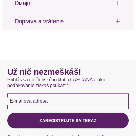
Dizajn
dvojdielny
Pyjama von Lascana. Unifarbenes T-Shirt mit
glänzender Kontrastpaspel am V-Ausschnitt und
Doprava a vrátenie
halben Ärmeln. Floral bedruckte Hose mit
Poštovné za odoslanie a vrátenie tovaru, ako aj
elastischem Tunnelzugbund. Weiche
balné, hradí SCAYLE. Objednávky s viacerými
Viskosemischung.
produktmi môžu byť doručené čiastočne.
Dizajn: Zošívaný lem
Materiál: Bavlna
DHL štandardná doprava - 0,00 EUR
Vzor: Kvetinové/florálne
Okamžite dostupné položky sú zvyčajne doručené
Už nič nezmeškáš!
kuriérom DHL do 1-3 pracovných dní.
Prihlás sa do členského klubu LASCANA a ako
poďakovanie získaš poukaz**.
Hermes - 0,00 EUR
E-mailová adresa
Okamžite dostupné položky sú zvyčajne doručené
kuriérom Hermes do 1-3 pracovných dní.
ZAREGISTRUJTE SA TERAZ
Ak chýba návratový štítok, môžete si kedykoľvek
požiadať o nový u našej zákazníckej služby.