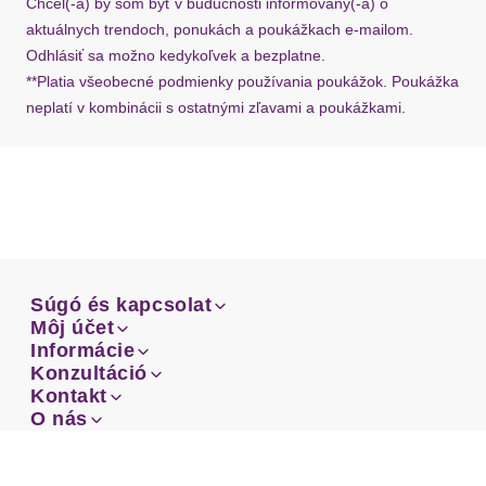
Chcel(-a) by som byť v budúcnosti informovaný(-á) o
aktuálnych trendoch, ponukách a poukážkach e-mailom.
Odhlásiť sa možno kedykoľvek a bezplatne.
**Platia všeobecné podmienky používania poukážok. Poukážka
neplatí v kombinácii s ostatnými zľavami a poukážkami.
Súgó és kapcsolat
Súgó és kapcsolat
Môj účet
Email
Môj účet
Informácie
Prehľad objednávok
Email
Informácie
Konzultáció
Doprava
Facebook
Prehľad objednávok
Konzultáció
Kontakt
Sprievodca-veľkosťami
Doprava
Facebook
Kontakt
O nás
Platba
Instagram
Zákaznícke oddelenie
Sprievodca-veľkosťami
O nás
Platba
Obchodné podmienky
Vrátenie
Instagram
Zákaznícke oddelenie
Obchodné podmienky
Vrátenie