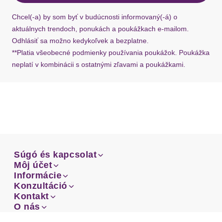
požiadať o nový u našej zákazníckej služby.
Chcel(-a) by som byť v budúcnosti informovaný(-á) o
aktuálnych trendoch, ponukách a poukážkach e-mailom.
Odhlásiť sa možno kedykoľvek a bezplatne.
**Platia všeobecné podmienky používania poukážok. Poukážka
neplatí v kombinácii s ostatnými zľavami a poukážkami.
Súgó és kapcsolat
Súgó és kapcsolat
Môj účet
Email
Môj účet
Informácie
Prehľad objednávok
Email
Informácie
Konzultáció
Doprava
Facebook
Prehľad objednávok
Konzultáció
Kontakt
Sprievodca-veľkosťami
Doprava
Facebook
Kontakt
O nás
Platba
Instagram
Zákaznícke oddelenie
Sprievodca-veľkosťami
O nás
Platba
Obchodné podmienky