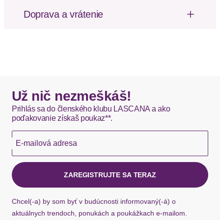
Material
Doprava a vrátenie
Poštovné za odoslanie a vrátenie tovaru, ako aj
Materialart
Spitze
balné, hradí SCAYLE. Objednávky s viacerými
produktmi môžu byť doručené čiastočne.
Materialeigenschaften
elastisch
DHL štandardná doprava - 0,00 EUR
Pflegehinweise
Maschinenwäsche
Okamžite dostupné položky sú zvyčajne doručené
Už nič nezmeškáš!
kuriérom DHL do 1-3 pracovných dní.
Prihlás sa do členského klubu LASCANA a ako
Optik/Stil
poďakovanie získaš poukaz**.
Hermes - 0,00 EUR
Stil
modisch
E-mailová adresa
Okamžite dostupné položky sú zvyčajne doručené
kuriérom Hermes do 1-3 pracovných dní.
Körbchen / Cup
ZAREGISTRUJTE SA TERAZ
Bügel
ohne Bügel
Ak chýba návratový štítok, môžete si kedykoľvek
požiadať o nový u našej zákazníckej služby.
Chcel(-a) by som byť v budúcnosti informovaný(-á) o
BH-Träger
aktuálnych trendoch, ponukách a poukážkach e-mailom.