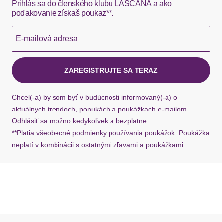
Prihlás sa do členského klubu LASCANA a ako
poďakovanie získaš poukaz**.
Körbchen / Cup
Hermes - 0,00 EUR
E-mailová adresa
Okamžite dostupné položky sú zvyčajne doručené
Bügel
ohne Bügel
kuriérom Hermes do 1-3 pracovných dní.
ZAREGISTRUJTE SA TERAZ
BH-Träger
Ak chýba návratový štítok, môžete si kedykoľvek
požiadať o nový u našej zákazníckej služby.
Chcel(-a) by som byť v budúcnosti informovaný(-á) o
Träger
normale Träger
aktuálnych trendoch, ponukách a poukážkach e-mailom.
Odhlásiť sa možno kedykoľvek a bezplatne.
Trägerdetails
verstellbar
**Platia všeobecné podmienky používania poukážok. Poukážka
neplatí v kombinácii s ostatnými zľavami a poukážkami.
Verschluss
Verschluss
ohne Verschluss
Typ uzáveru: Háčik
Typ podprsenky / bikín: Trojuholníky
Vrstva: Mäkké košíky / nevystužené