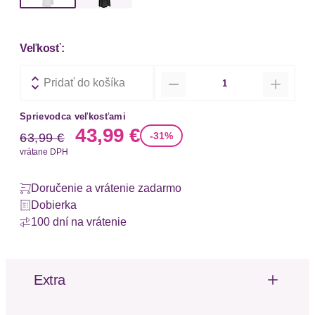
Veľkosť:
Množstvo
Pridať do košíka
Sprievodca veľkosťami
Stará cena
Nová cena
43,99 €
-31%
63,99 €
vrátane DPH
Doručenie a vrátenie zadarmo
Dobierka
100 dní na vrátenie
Extra
Štruktúrovaný omak
Mäkký omak