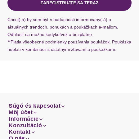
ZAREGISTRUJTE SA TERAZ
Ak chýba návratový štítok, môžete si kedykoľvek
požiadať o nový u našej zákazníckej služby.
Chcel(-a) by som byť v budúcnosti informovaný(-á) o
aktuálnych trendoch, ponukách a poukážkach e-mailom.
Odhlásiť sa možno kedykoľvek a bezplatne.
**Platia všeobecné podmienky používania poukážok. Poukážka
neplatí v kombinácii s ostatnými zľavami a poukážkami.
Súgó és kapcsolat
Súgó és kapcsolat
Môj účet
Email
Môj účet
Informácie
Prehľad objednávok
Email
Informácie
Konzultáció
Doprava
Facebook
Prehľad objednávok
Konzultáció
Kontakt
Sprievodca-veľkosťami
Doprava
Facebook
Kontakt
O nás
Platba