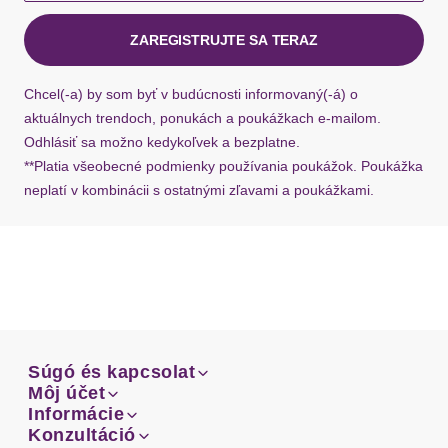
kuriérom Hermes do 1-3 pracovných dní.
ZAREGISTRUJTE SA TERAZ
Ak chýba návratový štítok, môžete si kedykoľvek
požiadať o nový u našej zákazníckej služby.
Chcel(-a) by som byť v budúcnosti informovaný(-á) o
aktuálnych trendoch, ponukách a poukážkach e-mailom.
Odhlásiť sa možno kedykoľvek a bezplatne.
**Platia všeobecné podmienky používania poukážok. Poukážka
neplatí v kombinácii s ostatnými zľavami a poukážkami.
Súgó és kapcsolat
Súgó és kapcsolat
Môj účet
Email
Môj účet
Informácie
Prehľad objednávok
Email
Informácie
Konzultáció
Doprava
Facebook