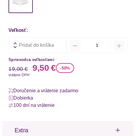
Veľkosť:
Množstvo
Pridať do košíka
Sprievodca veľkosťami
Stará cena
Nová cena
9,50 €
-50%
19,00 €
vrátane DPH
Doručenie a vrátenie zadarmo
Dobierka
100 dní na vrátenie
Extra