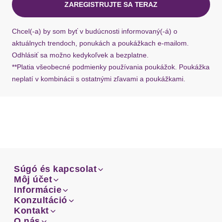
ZAREGISTRUJTE SA TERAZ
Ak chýba návratový štítok, môžete si kedykoľvek
požiadať o nový u našej zákazníckej služby.
Chcel(-a) by som byť v budúcnosti informovaný(-á) o
aktuálnych trendoch, ponukách a poukážkach e-mailom.
Odhlásiť sa možno kedykoľvek a bezplatne.
**Platia všeobecné podmienky používania poukážok. Poukážka
neplatí v kombinácii s ostatnými zľavami a poukážkami.
Súgó és kapcsolat
Súgó és kapcsolat
Môj účet
Email
Môj účet
Informácie
Prehľad objednávok
Email
Informácie
Konzultáció
Doprava
Facebook
Prehľad objednávok
Konzultáció
Kontakt
Sprievodca-veľkosťami
Doprava
Facebook
Kontakt
O nás
Platba