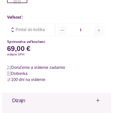
Veľkosť:
Množstvo
Pridať do košíka
Sprievodca veľkosťami
69,00 €
vrátane DPH
Doručenie a vrátenie zadarmo
Dobierka
100 dní na vrátenie
Dizajn
Unifarbene Strickhose von Copenhagen Studios im
modischen Rippmuster. Elastischer Bund für hohen