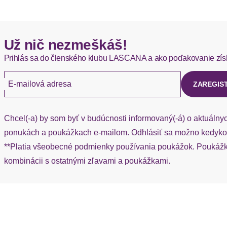
Hermes - 0,00 EUR
Už nič nezmeškáš!
Okamžite dostupné položky sú zvyčajne doručené kuriérom He
Prihlás sa do členského klubu LASCANA a ako poďakovanie zís
Ak chýba návratový štítok, môžete si kedykoľvek požiadať o nov
E-mailová adresa
ZAREGIS
Chcel(-a) by som byť v budúcnosti informovaný(-á) o aktuálny
ponukách a poukážkach e-mailom. Odhlásiť sa možno kedykoľ
**Platia všeobecné podmienky používania poukážok. Poukážka
kombinácii s ostatnými zľavami a poukážkami.