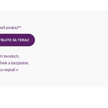
rmes do 1-3 pracovných dní.
kaš poukaz**.
ý u našej zákazníckej služby.
TRUJTE SA TERAZ
ch trendoch,
vek a bezplatne.
 neplatí v