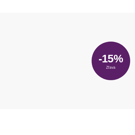
-15%
Zľava