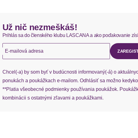
Hermes - 0,00 EUR
Už nič nezmeškáš!
Okamžite dostupné položky sú zvyčajne doručené kuriérom He
Prihlás sa do členského klubu LASCANA a ako poďakovanie zís
Ak chýba návratový štítok, môžete si kedykoľvek požiadať o nov
E-mailová adresa
ZAREGIS
Chcel(-a) by som byť v budúcnosti informovaný(-á) o aktuálny
ponukách a poukážkach e-mailom. Odhlásiť sa možno kedykoľ
**Platia všeobecné podmienky používania poukážok. Poukážka
kombinácii s ostatnými zľavami a poukážkami.