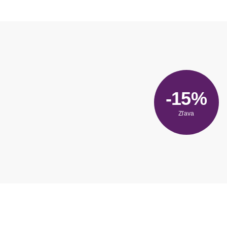
-15%
Zľava