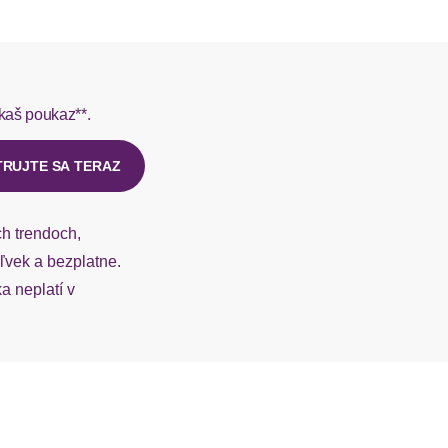
rmes do 1-3 pracovných dní.
kaš poukaz**.
ý u našej zákazníckej služby.
TRUJTE SA TERAZ
ch trendoch,
vek a bezplatne.
 neplatí v