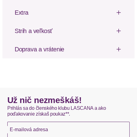
Hosenrock von Lascana. Mit floralem Print, jedes
Teil ein Unikat. Extraweites Bein. Breites, gerafftes
Extra
Bündchen. Ideal auch zum Bikini- oder
Riasenie
Bandeautop. Locker fallendes, knitterfreies Material.
Vzor potlačený po celej ploche
Strih a veľkosť
Dizajn: Elastický pás / lem
Strih: Široký strih
Vzor: Kvetinové/florálne
Dĺžka: Sedemosminová
Doprava a vrátenie
Výška pásu: Vysoký pás
Poštovné za odoslanie a vrátenie tovaru, ako aj
balné, hradí SCAYLE. Objednávky s viacerými
produktmi môžu byť doručené čiastočne.
DHL štandardná doprava - 0,00 EUR
Okamžite dostupné položky sú zvyčajne doručené
Už nič nezmeškáš!
kuriérom DHL do 1-3 pracovných dní.
Prihlás sa do členského klubu LASCANA a ako
poďakovanie získaš poukaz**.
Hermes - 0,00 EUR
E-mailová adresa
Okamžite dostupné položky sú zvyčajne doručené