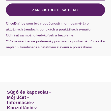
kuriérom Hermes do 1-3 pracovných dní.
ZAREGISTRUJTE SA TERAZ
Ak chýba návratový štítok, môžete si kedykoľvek
požiadať o nový u našej zákazníckej služby.
Chcel(-a) by som byť v budúcnosti informovaný(-á) o
aktuálnych trendoch, ponukách a poukážkach e-mailom.
Odhlásiť sa možno kedykoľvek a bezplatne.
**Platia všeobecné podmienky používania poukážok. Poukážka
neplatí v kombinácii s ostatnými zľavami a poukážkami.
Súgó és kapcsolat
Súgó és kapcsolat
Môj účet
Email
Môj účet
Informácie
Prehľad objednávok
Email
Informácie
Konzultáció
Doprava
Facebook