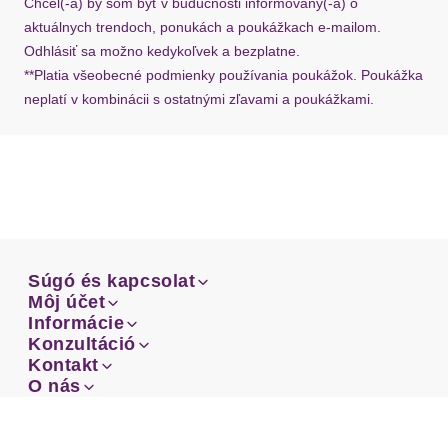
Chcel(-a) by som byť v budúcnosti informovaný(-á) o
aktuálnych trendoch, ponukách a poukážkach e-mailom.
Passform/Schnitt
Odhlásiť sa možno kedykoľvek a bezplatne.
**Platia všeobecné podmienky používania poukážok. Poukážka
Leibhöhe
normal
neplatí v kombinácii s ostatnými zľavami a poukážkami.
Bundabschluss
Bündchen
Beinform
weit
Passform
sehr bequem
Súgó és kapcsolat
Schnittform Länge
lang
Súgó és kapcsolat
Môj účet
Email
Môj účet
Informácie
Prehľad objednávok
Details
Email
Informácie
Konzultáció
Doprava
Facebook
Prehľad objednávok
Konzultáció
Kontakt
Sprievodca-veľkosťami
Doprava
Facebook
Kontakt
O nás
Platba
Besondere Merkmale
Instagram
Zákaznícke oddelenie
Sprievodca-veľkosťami
O nás
Platba
Obchodné podmienky
aus weichem hochwertigem Strick, Loungewear
Vrátenie
Instagram
Zákaznícke oddelenie
Obchodné podmienky
Vrátenie