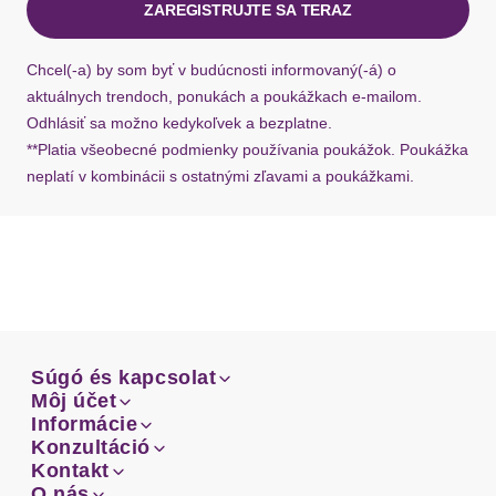
ZAREGISTRUJTE SA TERAZ
Bundabschluss
gerader Abschluss
Ak chýba návratový štítok, môžete si kedykoľvek
požiadať o nový u našej zákazníckej služby.
Chcel(-a) by som byť v budúcnosti informovaný(-á) o
mit Gummizug
aktuálnych trendoch, ponukách a poukážkach e-mailom.
Bundabschlussdetails
hinten
Odhlásiť sa možno kedykoľvek a bezplatne.
**Platia všeobecné podmienky používania poukážok. Poukážka
Beinabschluss
gerader Abschluss
neplatí v kombinácii s ostatnými zľavami a poukážkami.
Beinform
weit
Passform
figurumspielend
Schnittform Länge
lang
Súgó és kapcsolat
Details
Súgó és kapcsolat
Môj účet
Email
Môj účet
Informácie
Prehľad objednávok
Email
Informácie
Konzultáció
Taschen
Seitennahttaschen
Doprava
Facebook
Prehľad objednávok
Konzultáció
Kontakt
Sprievodca-veľkosťami
Doprava
Facebook
Kontakt
O nás
Platba