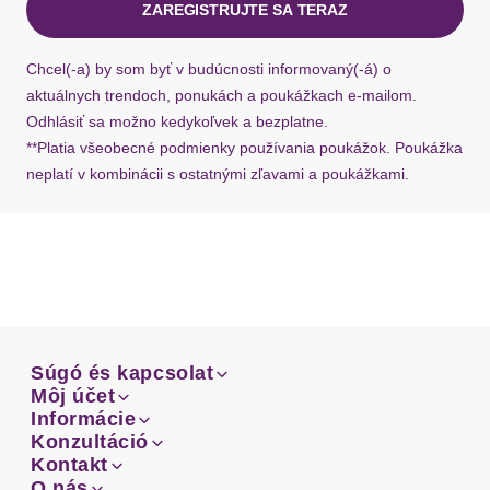
Beinform
schmal
ZAREGISTRUJTE SA TERAZ
Ak chýba návratový štítok, môžete si kedykoľvek
požiadať o nový u našej zákazníckej služby.
Passform
figurbetont
Chcel(-a) by som byť v budúcnosti informovaný(-á) o
aktuálnych trendoch, ponukách a poukážkach e-mailom.
Schnittform Länge
knöchellang
Odhlásiť sa možno kedykoľvek a bezplatne.
**Platia všeobecné podmienky používania poukážok. Poukážka
Details
neplatí v kombinácii s ostatnými zľavami a poukážkami.
Besondere Merkmale
mit Reißverschluss seitlich am Bund
Vzor: Jednofarebné
Dizajn: Zošívaný lem
Dizajn: Bočné vrecko na zips
Súgó és kapcsolat
Materiál: Viskóza
Súgó és kapcsolat
Môj účet
Email
Typ uzáveru: Zips
Môj účet
Informácie
Prehľad objednávok
Email
Informácie
Konzultáció
Doprava
Facebook
Prehľad objednávok
Konzultáció
Kontakt
Sprievodca-veľkosťami
Doprava
Facebook
Kontakt
O nás
Platba