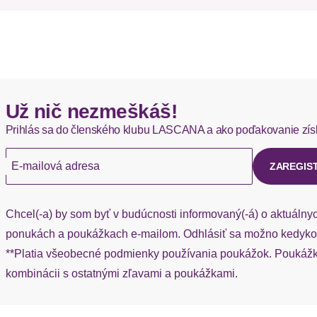
Details
DHL štandardná doprava - 0,00 EUR
Okamžite dostupné položky sú zvyčajne doručené kuriérom DH
Applikationen
Besondere Merkmale
Hermes - 0,00 EUR
Už nič nezmeškáš!
Okamžite dostupné položky sú zvyčajne doručené kuriérom He
Passform/Schnitt
Prihlás sa do členského klubu LASCANA a ako poďakovanie zís
Ak chýba návratový štítok, môžete si kedykoľvek požiadať o nov
Ausschnitt
E-mailová adresa
ZAREGIS
Ärmel
Chcel(-a) by som byť v budúcnosti informovaný(-á) o aktuálny
Ärmelabschluss
ponukách a poukážkach e-mailom. Odhlásiť sa možno kedykoľ
**Platia všeobecné podmienky používania poukážok. Poukážka
Rumpfabschluss
kombinácii s ostatnými zľavami a poukážkami.
Passform