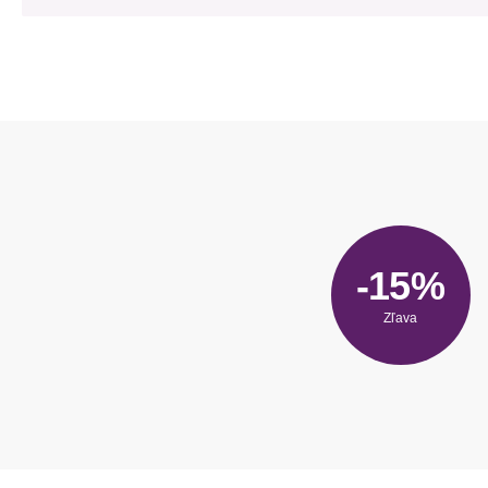
-15%
Zľava