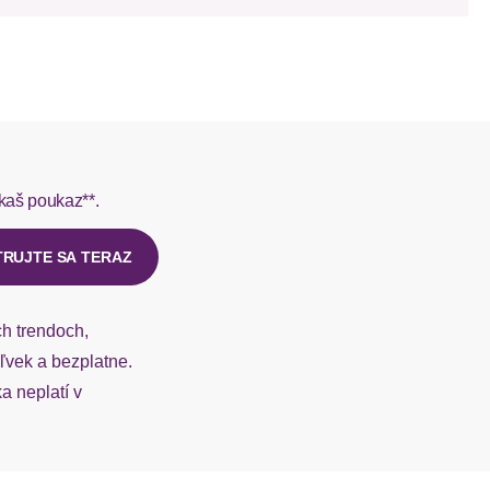
L do 1-3 pracovných dní.
Stickerei
mit Lochstickerei, weicher Baumwoll-Mix
rmes do 1-3 pracovných dní.
kaš poukaz**.
ý u našej zákazníckej služby.
Rundhals
TRUJTE SA TERAZ
Langarm
ch trendoch,
Rippbündchen
vek a bezplatne.
 neplatí v
gerader Abschluss
figurumspielend