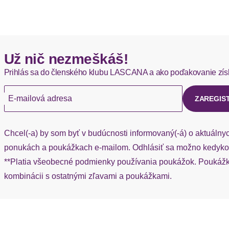
Okamžite dostupné položky sú zvyčajne doručené kuriérom DH
Ausschnitt
Ausschnittdetails
Hermes - 0,00 EUR
Už nič nezmeškáš!
Okamžite dostupné položky sú zvyčajne doručené kuriérom He
Ärmel
Prihlás sa do členského klubu LASCANA a ako poďakovanie zís
Ak chýba návratový štítok, môžete si kedykoľvek požiadať o nov
Träger
E-mailová adresa
ZAREGIS
Kleidersaum
Chcel(-a) by som byť v budúcnosti informovaný(-á) o aktuálny
Passform
ponukách a poukážkach e-mailom. Odhlásiť sa možno kedykoľ
**Platia všeobecné podmienky používania poukážok. Poukážka
Schnittdetails
kombinácii s ostatnými zľavami a poukážkami.
Schnittform Länge
Details