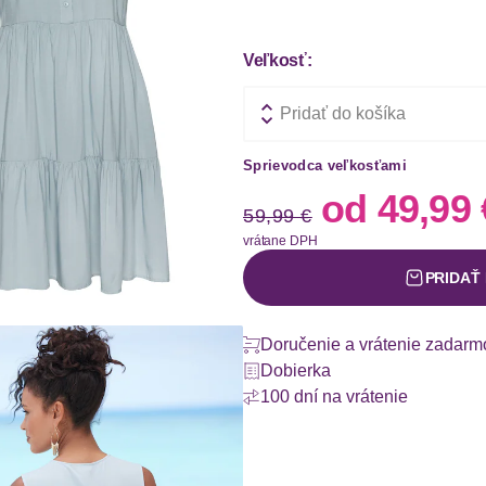
Veľkosť:
Pridať do košíka
Sprievodca veľkosťami
Stará cena
Nová 
od
49,99 
59,99 €
vrátane DPH
PRIDAŤ
Doručenie a vrátenie zadarm
Dobierka
100 dní na vrátenie