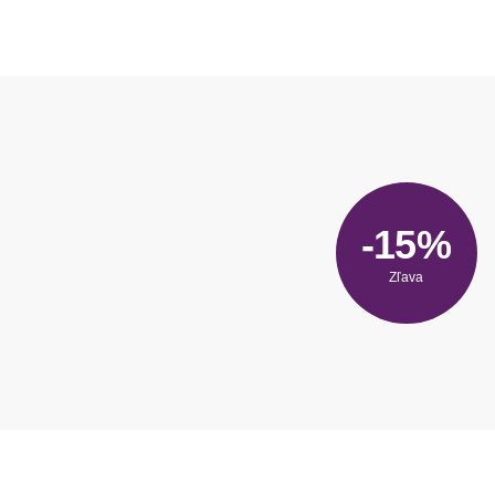
-15%
Zľava