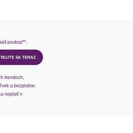
L do 1-3 pracovných dní.
V-Ausschnitt
mit Knopfleiste
rmes do 1-3 pracovných dní.
ohne Ärmel
kaš poukaz**.
ý u našej zákazníckej služby.
mit Träger
TRUJTE SA TERAZ
gerader Abschluss
ch trendoch,
figurumspielend
vek a bezplatne.
 neplatí v
Raffung an den Teilungsnähten
kniefrei