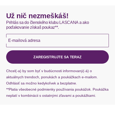
mit Blockabsatz und raffinierter Musterung
DHL štandardná doprava - 0,00 EUR
VEGAN
Okamžite dostupné položky sú zvyčajne doručené
Už nič nezmeškáš!
kuriérom DHL do 1-3 pracovných dní.
Schnürung
Prihlás sa do členského klubu LASCANA a ako
Verschluss
Reißverschluss
poďakovanie získaš poukaz**.
Hermes - 0,00 EUR
Absatzart
Blockabsatz
E-mailová adresa
Okamžite dostupné položky sú zvyčajne doručené
kuriérom Hermes do 1-3 pracovných dní.
Schuhspitze
rund
ZAREGISTRUJTE SA TERAZ
Ak chýba návratový štítok, môžete si kedykoľvek
Sohle
požiadať o nový u našej zákazníckej služby.
Chcel(-a) by som byť v budúcnosti informovaný(-á) o
aktuálnych trendoch, ponukách a poukážkach e-mailom.
Laufsohlenmaterial
Synthetik
Odhlásiť sa možno kedykoľvek a bezplatne.
**Platia všeobecné podmienky používania poukážok. Poukážka
Passform/Schnitt
neplatí v kombinácii s ostatnými zľavami a poukážkami.
Schuhhöhe
knöchelhoch
Špička topánky: Okrúhla špička