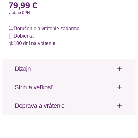
79,99 €
vrátane DPH
Doručenie a vrátenie zadarmo
Dobierka
100 dní na vrátenie
Dizajn
Optik/Stil
Strih a veľkosť
Výška podpätku: Vysoký podpätok (7-10 cm)
Stil
feminin
Doprava a vrátenie
Poštovné za odoslanie a vrátenie tovaru, ako aj
Details
balné, hradí SCAYLE. Objednávky s viacerými
produktmi môžu byť doručené čiastočne.
Besondere Merkmale