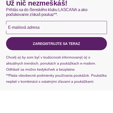
Okamžite dostupné položky sú zvyčajne doručené
Verschluss
Reißverschluss
Už nič nezmeškáš!
kuriérom DHL do 1-3 pracovných dní.
Prihlás sa do členského klubu LASCANA a ako
Absatzart
Blockabsatz
poďakovanie získaš poukaz**.
Hermes - 0,00 EUR
Schuhspitze
spitz
E-mailová adresa
Okamžite dostupné položky sú zvyčajne doručené
kuriérom Hermes do 1-3 pracovných dní.
Sohle
ZAREGISTRUJTE SA TERAZ
Ak chýba návratový štítok, môžete si kedykoľvek
Laufsohlenmaterial
Synthetik
požiadať o nový u našej zákazníckej služby.
Chcel(-a) by som byť v budúcnosti informovaný(-á) o
aktuálnych trendoch, ponukách a poukážkach e-mailom.
Passform/Schnitt
Odhlásiť sa možno kedykoľvek a bezplatne.
**Platia všeobecné podmienky používania poukážok. Poukážka
Schuhhöhe
knöchelhoch
neplatí v kombinácii s ostatnými zľavami a poukážkami.
Špička topánky: Okrúhla špička
Dizajn: Našuchovačky
Materiál: Syntetika / guma
Vzor: Blokovanie farieb
Typ podpätku: Blokový podpätok