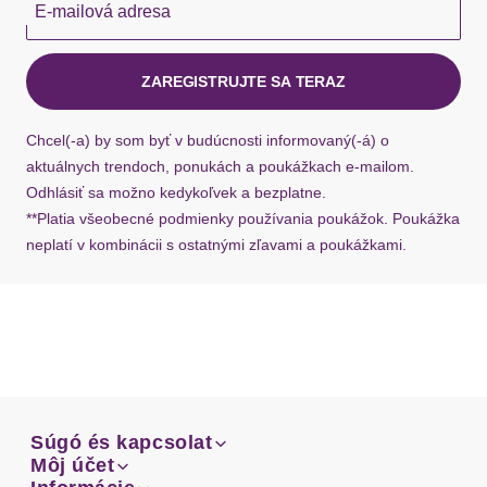
E-mailová adresa
Okamžite dostupné položky sú zvyčajne doručené
kuriérom Hermes do 1-3 pracovných dní.
ZAREGISTRUJTE SA TERAZ
Ak chýba návratový štítok, môžete si kedykoľvek
požiadať o nový u našej zákazníckej služby.
Chcel(-a) by som byť v budúcnosti informovaný(-á) o
aktuálnych trendoch, ponukách a poukážkach e-mailom.
Odhlásiť sa možno kedykoľvek a bezplatne.
**Platia všeobecné podmienky používania poukážok. Poukážka
neplatí v kombinácii s ostatnými zľavami a poukážkami.
Súgó és kapcsolat
Súgó és kapcsolat
Môj účet
Email
Môj účet