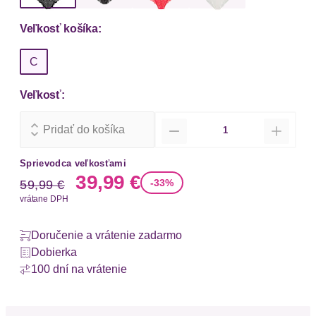
Veľkosť košíka:
C
Veľkosť:
Množstvo
Pridať do košíka
Sprievodca veľkosťami
Stará cena
Nová cena
39,99 €
-33%
59,99 €
vrátane DPH
Doručenie a vrátenie zadarmo
Dobierka
100 dní na vrátenie