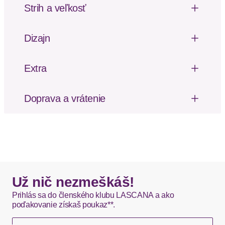
Strih a veľkosť
Dĺžka rukávu: Bez rukávov
Strih: Obopínací fit
Dizajn
Typ uzáveru: Gombík
Vzor: Kvetinové/florálne
Extra
Výrezy
Čipka
Doprava a vrátenie
Poštovné za odoslanie a vrátenie tovaru, ako aj
balné, hradí SCAYLE. Objednávky s viacerými
produktmi môžu byť doručené čiastočne.
DHL štandardná doprava - 0,00 EUR
Okamžite dostupné položky sú zvyčajne doručené
Už nič nezmeškáš!
kuriérom DHL do 1-3 pracovných dní.
Prihlás sa do členského klubu LASCANA a ako
poďakovanie získaš poukaz**.
Hermes - 0,00 EUR