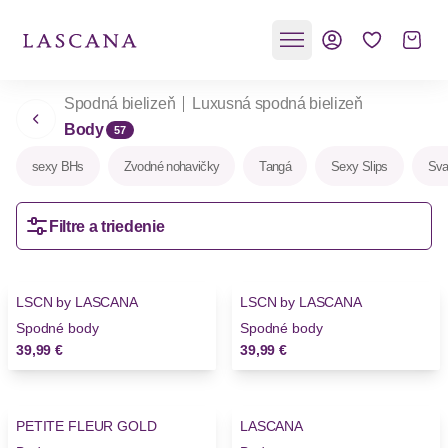
Spodná bielizeň
Luxusná spodná bielizeň
Body
57
sexy BHs
Zvodné nohavičky
Tangá
Sexy Slips
Sva
Filtre a triedenie
LSCN by LASCANA
LSCN by LASCANA
Spodné body
Spodné body
39,99 €
39,99 €
PETITE FLEUR GOLD
LASCANA