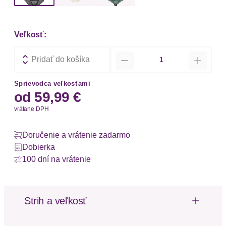
Veľkosť:
Množstvo
Pridať do košíka
Sprievodca veľkosťami
od
59,99 €
vrátane DPH
Doručenie a vrátenie zadarmo
Dobierka
100 dní na vrátenie
Strih a veľkosť
Strih: Obopínací fit
Dĺžka rukávu: Bez rukávov