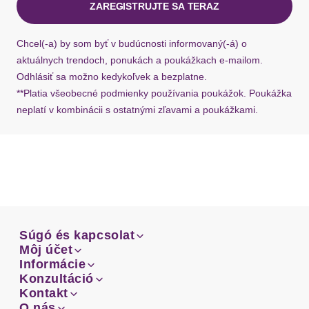
ZAREGISTRUJTE SA TERAZ
aus transparenter Spitze und Netzeinsätzen,
Ak chýba návratový štítok, môžete si kedykoľvek
sexy Dessous
požiadať o nový u našej zákazníckej služby.
Chcel(-a) by som byť v budúcnosti informovaný(-á) o
aktuálnych trendoch, ponukách a poukážkach e-mailom.
Körbchen / Cup
Odhlásiť sa možno kedykoľvek a bezplatne.
**Platia všeobecné podmienky používania poukážok. Poukážka
Bügel
ohne Bügel
neplatí v kombinácii s ostatnými zľavami a poukážkami.
Vzor: Jednofarebné
Typ uzáveru: Gombík
Súgó és kapcsolat
Súgó és kapcsolat
Môj účet
Email
Môj účet
Informácie
Prehľad objednávok
Email
Informácie
Konzultáció
Doprava
Facebook
Prehľad objednávok
Konzultáció
Kontakt
Sprievodca-veľkosťami
Doprava
Facebook
Kontakt
O nás
Platba