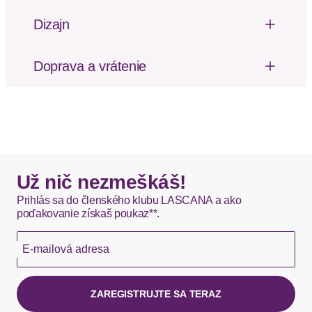
Riasenie
Nastaviteľné rameno
Dizajn
Švy tón v tóne
-
Doprava a vrátenie
Dizajn: Nastaviteľný popruh
Vzor: Jednofarebné
Poštovné za odoslanie a vrátenie tovaru, ako aj
Typ uzáveru: Háčik
balné, hradí SCAYLE. Objednávky s viacerými
Typ ramienok: Štandardné ramienka
produktmi môžu byť doručené čiastočne.
Vrstva: Úplné košíky
Typ podprsenky / bikín: Balkonetové
DHL štandardná doprava - 0,00 EUR
Ramienko: S ramienkom
Okamžite dostupné položky sú zvyčajne doručené
Už nič nezmeškáš!
kuriérom DHL do 1-3 pracovných dní.
Prihlás sa do členského klubu LASCANA a ako
poďakovanie získaš poukaz**.
Hermes - 0,00 EUR
E-mailová adresa
Okamžite dostupné položky sú zvyčajne doručené
kuriérom Hermes do 1-3 pracovných dní.
ZAREGISTRUJTE SA TERAZ
Ak chýba návratový štítok, môžete si kedykoľvek