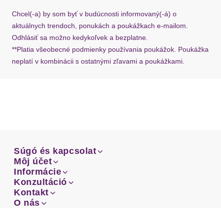
požiadať o nový u našej zákazníckej služby.
Chcel(-a) by som byť v budúcnosti informovaný(-á) o
aktuálnych trendoch, ponukách a poukážkach e-mailom.
Odhlásiť sa možno kedykoľvek a bezplatne.
**Platia všeobecné podmienky používania poukážok. Poukážka
neplatí v kombinácii s ostatnými zľavami a poukážkami.
Súgó és kapcsolat
Súgó és kapcsolat
Môj účet
Email
Môj účet
Informácie
Prehľad objednávok
Email
Informácie
Konzultáció
Doprava
Facebook
Prehľad objednávok
Konzultáció
Kontakt
Sprievodca-veľkosťami
Doprava
Facebook
Kontakt
O nás
Platba
Instagram
Zákaznícke oddelenie
Sprievodca-veľkosťami
O nás
Platba
Obchodné podmienky
Vrátenie
Instagram
Zákaznícke oddelenie