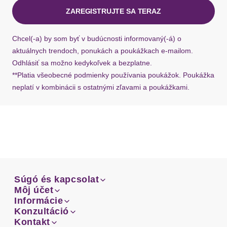
ZAREGISTRUJTE SA TERAZ
Ak chýba návratový štítok, môžete si kedykoľvek
požiadať o nový u našej zákazníckej služby.
Chcel(-a) by som byť v budúcnosti informovaný(-á) o
aktuálnych trendoch, ponukách a poukážkach e-mailom.
Odhlásiť sa možno kedykoľvek a bezplatne.
**Platia všeobecné podmienky používania poukážok. Poukážka
neplatí v kombinácii s ostatnými zľavami a poukážkami.
Súgó és kapcsolat
Súgó és kapcsolat
Môj účet
Email
Môj účet
Informácie
Prehľad objednávok
Email
Informácie
Konzultáció
Doprava
Facebook
Prehľad objednávok
Konzultáció
Kontakt
Sprievodca-veľkosťami