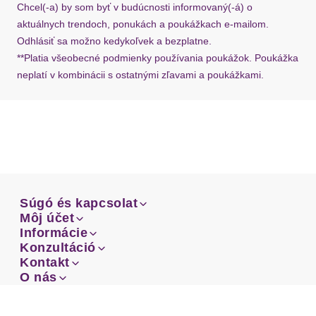
Chcel(-a) by som byť v budúcnosti informovaný(-á) o
aktuálnych trendoch, ponukách a poukážkach e-mailom.
Odhlásiť sa možno kedykoľvek a bezplatne.
**Platia všeobecné podmienky používania poukážok. Poukážka
neplatí v kombinácii s ostatnými zľavami a poukážkami.
Súgó és kapcsolat
Súgó és kapcsolat
Môj účet
Email
Môj účet
Informácie
Prehľad objednávok
Email
Informácie
Konzultáció
Doprava
Facebook
Prehľad objednávok
Konzultáció
Kontakt
Sprievodca-veľkosťami
Doprava
Facebook
Kontakt
O nás
Platba
Instagram
Zákaznícke oddelenie
Sprievodca-veľkosťami
O nás
Platba
Obchodné podmienky
Vrátenie
Instagram
Zákaznícke oddelenie