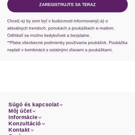
ZAREGISTRUJTE SA TERAZ
Ak chýba návratový štítok, môžete si kedykoľvek
požiadať o nový u našej zákazníckej služby.
Chcel(-a) by som byť v budúcnosti informovaný(-á) o
aktuálnych trendoch, ponukách a poukážkach e-mailom.
Odhlásiť sa možno kedykoľvek a bezplatne.
**Platia všeobecné podmienky používania poukážok. Poukážka
neplatí v kombinácii s ostatnými zľavami a poukážkami.
Súgó és kapcsolat
Súgó és kapcsolat
Môj účet
Email
Môj účet
Informácie
Prehľad objednávok
Email
Informácie
Konzultáció
Doprava
Facebook
Prehľad objednávok
Konzultáció
Kontakt
Sprievodca-veľkosťami
Doprava