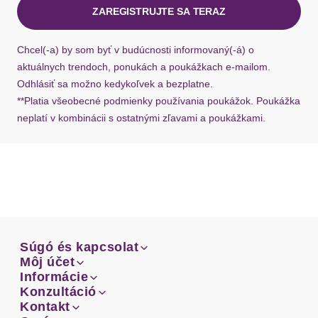
ZAREGISTRUJTE SA TERAZ
Ak chýba návratový štítok, môžete si kedykoľvek
požiadať o nový u našej zákazníckej služby.
Chcel(-a) by som byť v budúcnosti informovaný(-á) o
aktuálnych trendoch, ponukách a poukážkach e-mailom.
Odhlásiť sa možno kedykoľvek a bezplatne.
**Platia všeobecné podmienky používania poukážok. Poukážka
neplatí v kombinácii s ostatnými zľavami a poukážkami.
Súgó és kapcsolat
Súgó és kapcsolat
Môj účet
Email
Môj účet
Informácie
Prehľad objednávok
Email
Informácie
Konzultáció
Doprava
Facebook
Prehľad objednávok
Konzultáció
Kontakt
Sprievodca-veľkosťami
Doprava