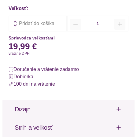
Veľkosť:
Množstvo
Pridať do košíka
Sprievodca veľkosťami
19,99 €
vrátane DPH
Doručenie a vrátenie zadarmo
Dobierka
100 dní na vrátenie
Dizajn
-
Strih a veľkosť
Vzor: Jednofarebné
Strih nohavičiek: Tvar V
Výška pásu: Stredne vysoký pás