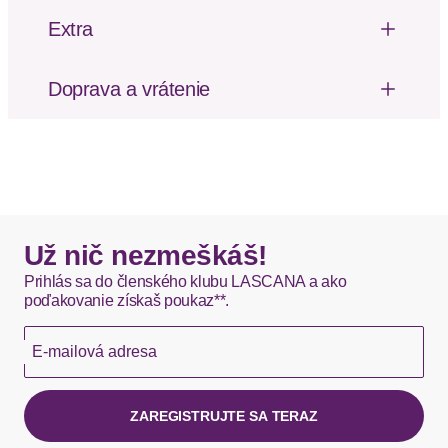
Strih nohavičiek: S viazaním na bokoch
Extra
Dizajn: Na uzly / slučky
Riasenie
Mäkký omak
Doprava a vrátenie
Poštovné za odoslanie a vrátenie tovaru, ako aj
balné, hradí SCAYLE. Objednávky s viacerými
produktmi môžu byť doručené čiastočne.
DHL štandardná doprava - 0,00 EUR
Okamžite dostupné položky sú zvyčajne doručené
Už nič nezmeškáš!
kuriérom DHL do 1-3 pracovných dní.
Prihlás sa do členského klubu LASCANA a ako
poďakovanie získaš poukaz**.
Hermes - 0,00 EUR
E-mailová adresa
Okamžite dostupné položky sú zvyčajne doručené
kuriérom Hermes do 1-3 pracovných dní.
ZAREGISTRUJTE SA TERAZ
Ak chýba návratový štítok, môžete si kedykoľvek