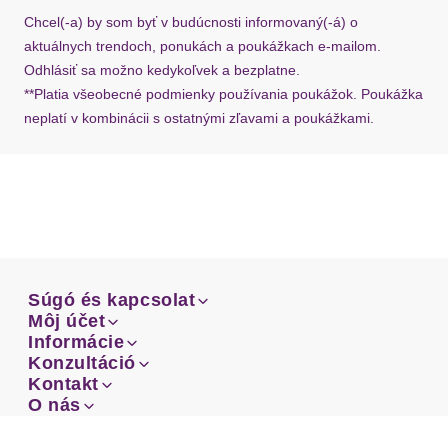
požiadať o nový u našej zákazníckej služby.
Chcel(-a) by som byť v budúcnosti informovaný(-á) o
aktuálnych trendoch, ponukách a poukážkach e-mailom.
Odhlásiť sa možno kedykoľvek a bezplatne.
**Platia všeobecné podmienky používania poukážok. Poukážka
neplatí v kombinácii s ostatnými zľavami a poukážkami.
Súgó és kapcsolat
Súgó és kapcsolat
Môj účet
Email
Môj účet
Informácie
Prehľad objednávok
Email
Informácie
Konzultáció
Doprava
Facebook
Prehľad objednávok
Konzultáció
Kontakt
Sprievodca-veľkosťami
Doprava
Facebook
Kontakt
O nás
Platba
Instagram
Zákaznícke oddelenie
Sprievodca-veľkosťami
O nás
Platba
Obchodné podmienky
Vrátenie
Instagram
Zákaznícke oddelenie