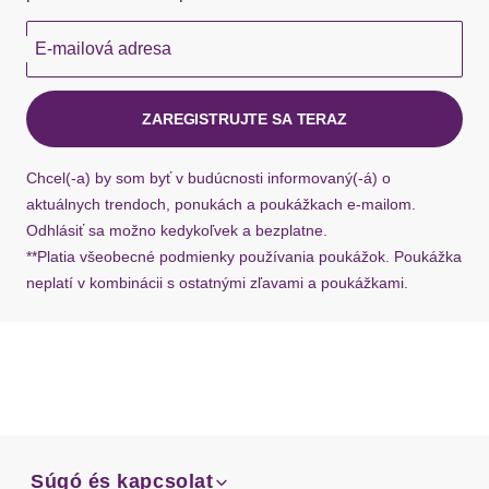
Schuhspitze
rund
Hermes - 0,00 EUR
E-mailová adresa
Okamžite dostupné položky sú zvyčajne doručené
Sohle
kuriérom Hermes do 1-3 pracovných dní.
Laufsohlenmaterial
Synthetik
ZAREGISTRUJTE SA TERAZ
Ak chýba návratový štítok, môžete si kedykoľvek
požiadať o nový u našej zákazníckej služby.
Materiál: Eko koža
Chcel(-a) by som byť v budúcnosti informovaný(-á) o
Špička topánky: Okrúhla špička
aktuálnych trendoch, ponukách a poukážkach e-mailom.
Vzor: Jednofarebné
Odhlásiť sa možno kedykoľvek a bezplatne.
Typ uzáveru: Nazúvacie
**Platia všeobecné podmienky používania poukážok. Poukážka
Dizajn: Priedušná stielka
neplatí v kombinácii s ostatnými zľavami a poukážkami.
Súgó és kapcsolat