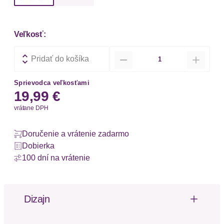
Veľkosť:
Množstvo
Pridať do košíka
Sprievodca veľkosťami
19,99 €
vrátane DPH
Doručenie a vrátenie zadarmo
Dobierka
100 dní na vrátenie
Dizajn
Niedliches Bustier von Lascana mit süßer Spitze
am Ausschnitt und kleiner Herzstickerei. Vorne