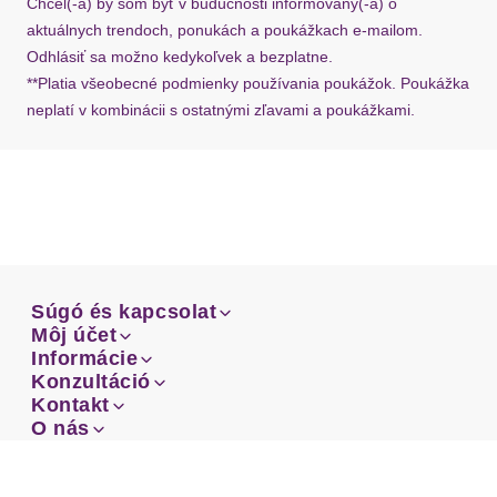
Chcel(-a) by som byť v budúcnosti informovaný(-á) o
aktuálnych trendoch, ponukách a poukážkach e-mailom.
Odhlásiť sa možno kedykoľvek a bezplatne.
**Platia všeobecné podmienky používania poukážok. Poukážka
neplatí v kombinácii s ostatnými zľavami a poukážkami.
Súgó és kapcsolat
Súgó és kapcsolat
Môj účet
Email
Môj účet
Informácie
Prehľad objednávok
Email
Informácie
Konzultáció
Doprava
Facebook
Prehľad objednávok
Konzultáció
Kontakt
Sprievodca-veľkosťami
Doprava
Facebook
Kontakt
O nás
Platba
Instagram
Zákaznícke oddelenie
Sprievodca-veľkosťami
O nás
Platba
Obchodné podmienky
Vrátenie
Instagram
Zákaznícke oddelenie
Obchodné podmienky
Vrátenie