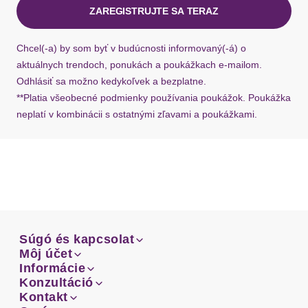
ZAREGISTRUJTE SA TERAZ
Ak chýba návratový štítok, môžete si kedykoľvek
požiadať o nový u našej zákazníckej služby.
Chcel(-a) by som byť v budúcnosti informovaný(-á) o
aktuálnych trendoch, ponukách a poukážkach e-mailom.
Odhlásiť sa možno kedykoľvek a bezplatne.
**Platia všeobecné podmienky používania poukážok. Poukážka
neplatí v kombinácii s ostatnými zľavami a poukážkami.
Súgó és kapcsolat
Súgó és kapcsolat
Môj účet
Email
Môj účet
Informácie
Prehľad objednávok
Email
Informácie
Konzultáció
Doprava
Facebook
Prehľad objednávok
Konzultáció
Kontakt
Sprievodca-veľkosťami
Doprava