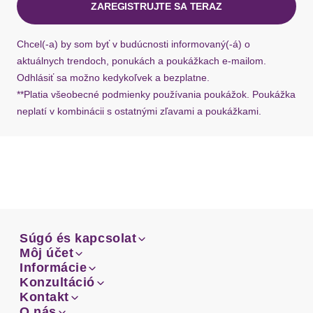
ZAREGISTRUJTE SA TERAZ
Ärmel
ohne Ärmel
Ak chýba návratový štítok, môžete si kedykoľvek
požiadať o nový u našej zákazníckej služby.
Chcel(-a) by som byť v budúcnosti informovaný(-á) o
Träger
mit Träger
aktuálnych trendoch, ponukách a poukážkach e-mailom.
Odhlásiť sa možno kedykoľvek a bezplatne.
Rumpfabschluss
gerader Abschluss
**Platia všeobecné podmienky používania poukážok. Poukážka
neplatí v kombinácii s ostatnými zľavami a poukážkami.
Passform
figurbetont
Schnittform Länge
hüftlang
Details
Besondere Merkmale
Súgó és kapcsolat
mit semi-transparentem Ajourmuster
Súgó és kapcsolat
Môj účet
Email
Môj účet
Informácie
Prehľad objednávok
Výstrih: Véčkový výstrih
Email
Informácie
Konzultáció
Doprava
Facebook
Prehľad objednávok
Konzultáció
Kontakt
Materiál: Bavlna
Sprievodca-veľkosťami
Doprava
Facebook
Kontakt
O nás
Platba
Typ ramienok: Štandardné ramienka