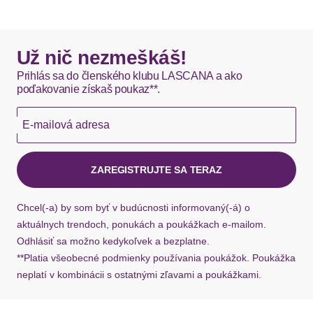
Dizajn: Strih na mieru
DHL štandardná doprava - 0,00 EUR
Okamžite dostupné položky sú zvyčajne doručené
Už nič nezmeškáš!
kuriérom DHL do 1-3 pracovných dní.
Prihlás sa do členského klubu LASCANA a ako
poďakovanie získaš poukaz**.
Hermes - 0,00 EUR
E-mailová adresa
Okamžite dostupné položky sú zvyčajne doručené
kuriérom Hermes do 1-3 pracovných dní.
ZAREGISTRUJTE SA TERAZ
Ak chýba návratový štítok, môžete si kedykoľvek
požiadať o nový u našej zákazníckej služby.
Chcel(-a) by som byť v budúcnosti informovaný(-á) o
aktuálnych trendoch, ponukách a poukážkach e-mailom.
Odhlásiť sa možno kedykoľvek a bezplatne.
**Platia všeobecné podmienky používania poukážok. Poukážka
neplatí v kombinácii s ostatnými zľavami a poukážkami.