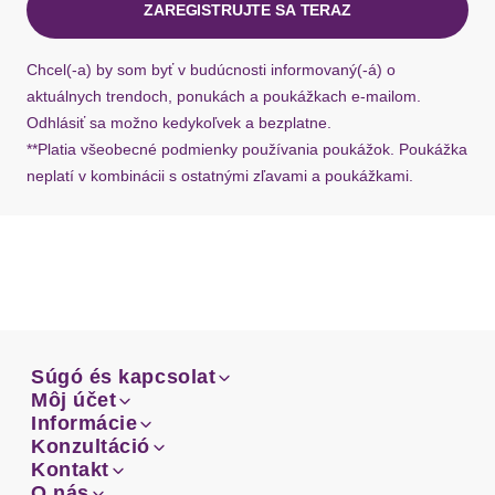
ZAREGISTRUJTE SA TERAZ
Ärmeldetails
angeschnitten
Ak chýba návratový štítok, môžete si kedykoľvek
požiadať o nový u našej zákazníckej služby.
Chcel(-a) by som byť v budúcnosti informovaný(-á) o
Passform
figurumspielend
aktuálnych trendoch, ponukách a poukážkach e-mailom.
Odhlásiť sa možno kedykoľvek a bezplatne.
Schnittform Länge
hüftlang
**Platia všeobecné podmienky používania poukážok. Poukážka
neplatí v kombinácii s ostatnými zľavami a poukážkami.
Details
Logodruck
Applikationen
Badge
Výstrih: Okrúhly výstrih
Vzor: Pruhované
Materiál: Džersej
Súgó és kapcsolat
Dizajn: Zošívaný lem
Súgó és kapcsolat
Môj účet
Email
Môj účet
Informácie
Dizajn: Zrezaný rukáv
Prehľad objednávok
Email
Informácie
Konzultáció
Doprava
Facebook
Prehľad objednávok
Konzultáció
Kontakt
Sprievodca-veľkosťami
Doprava
Facebook
Kontakt
O nás
Platba