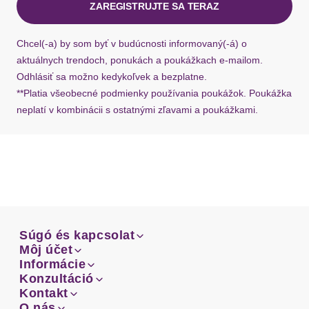
ZAREGISTRUJTE SA TERAZ
Ak chýba návratový štítok, môžete si kedykoľvek
požiadať o nový u našej zákazníckej služby.
Chcel(-a) by som byť v budúcnosti informovaný(-á) o
aktuálnych trendoch, ponukách a poukážkach e-mailom.
Odhlásiť sa možno kedykoľvek a bezplatne.
**Platia všeobecné podmienky používania poukážok. Poukážka
neplatí v kombinácii s ostatnými zľavami a poukážkami.
Súgó és kapcsolat
Súgó és kapcsolat
Môj účet
Email
Môj účet
Informácie
Prehľad objednávok
Email
Informácie
Konzultáció
Doprava
Facebook
Prehľad objednávok
Konzultáció
Kontakt
Sprievodca-veľkosťami
Doprava
Facebook
Kontakt
O nás
Platba