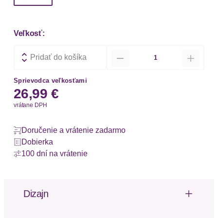
Veľkosť:
Množstvo
Pridať do košíka
Sprievodca veľkosťami
26,99 €
vrátane DPH
Doručenie a vrátenie zadarmo
Dobierka
100 dní na vrátenie
Dizajn
Modisches Crop-Shirt von Buffalo mit tiefem V-
Ausschnitt in Wickeloptik. Kurze Ärmel. Sehr