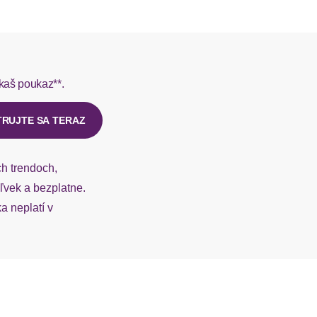
L do 1-3 pracovných dní.
rmes do 1-3 pracovných dní.
kaš poukaz**.
ý u našej zákazníckej služby.
TRUJTE SA TERAZ
ch trendoch,
vek a bezplatne.
 neplatí v