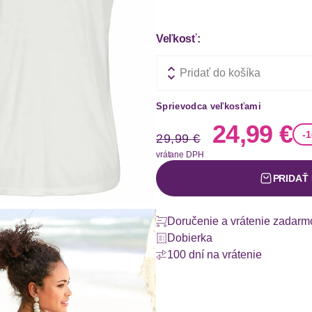
Veľkosť:
Pridať do košíka
Sprievodca veľkosťami
Stará cena
Nová ce
24,99 €
-
29,99 €
vrátane DPH
PRIDAŤ
Doručenie a vrátenie zadarm
Dobierka
100 dní na vrátenie