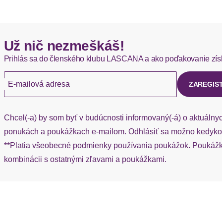
Okamžite dostupné položky sú zvyčajne doručené kuriérom DH
Hermes - 0,00 EUR
Už nič nezmeškáš!
Okamžite dostupné položky sú zvyčajne doručené kuriérom He
Prihlás sa do členského klubu LASCANA a ako poďakovanie zís
Ak chýba návratový štítok, môžete si kedykoľvek požiadať o nov
E-mailová adresa
ZAREGIS
Chcel(-a) by som byť v budúcnosti informovaný(-á) o aktuálny
ponukách a poukážkach e-mailom. Odhlásiť sa možno kedykoľ
**Platia všeobecné podmienky používania poukážok. Poukážka
kombinácii s ostatnými zľavami a poukážkami.