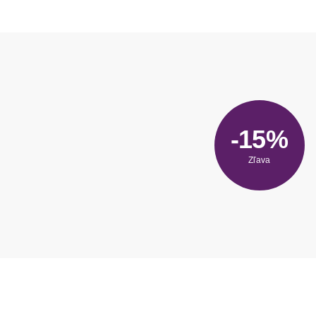
-15%
Zľava