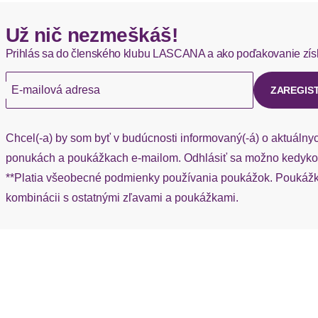
Hermes - 0,00 EUR
Už nič nezmeškáš!
Okamžite dostupné položky sú zvyčajne doručené kuriérom He
Prihlás sa do členského klubu LASCANA a ako poďakovanie zís
Ak chýba návratový štítok, môžete si kedykoľvek požiadať o nov
E-mailová adresa
ZAREGIS
Chcel(-a) by som byť v budúcnosti informovaný(-á) o aktuálny
ponukách a poukážkach e-mailom. Odhlásiť sa možno kedykoľ
**Platia všeobecné podmienky používania poukážok. Poukážka
kombinácii s ostatnými zľavami a poukážkami.