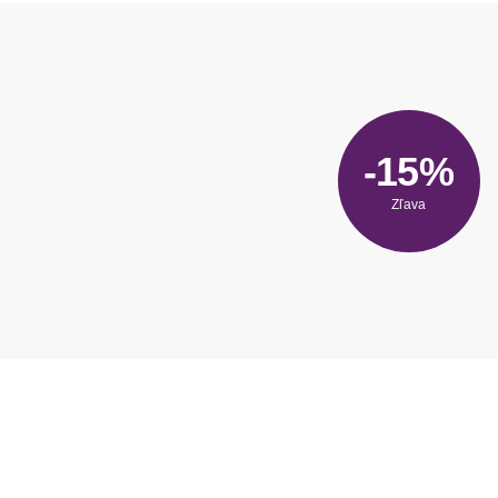
-15%
Zľava