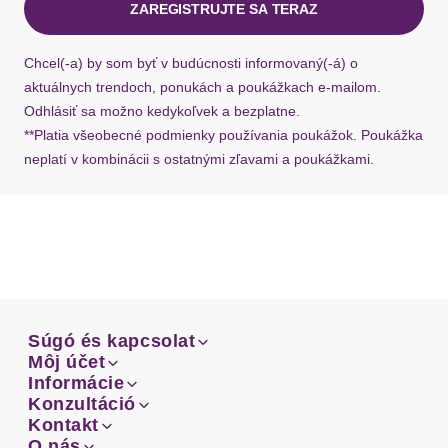
ZAREGISTRUJTE SA TERAZ
Ak chýba návratový štítok, môžete si kedykoľvek
požiadať o nový u našej zákazníckej služby.
Chcel(-a) by som byť v budúcnosti informovaný(-á) o
aktuálnych trendoch, ponukách a poukážkach e-mailom.
Odhlásiť sa možno kedykoľvek a bezplatne.
**Platia všeobecné podmienky používania poukážok. Poukážka
neplatí v kombinácii s ostatnými zľavami a poukážkami.
Súgó és kapcsolat
Súgó és kapcsolat
Môj účet
Email
Môj účet
Informácie
Prehľad objednávok
Email
Informácie
Konzultáció
Doprava
Facebook
Prehľad objednávok
Konzultáció
Kontakt
Sprievodca-veľkosťami
Doprava
Facebook
Kontakt
O nás
Platba