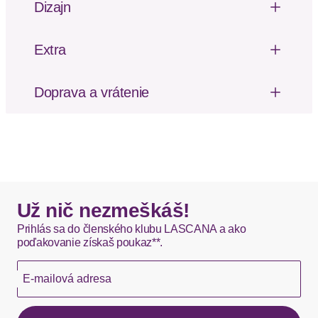
Dizajn
Dĺžka rukávu: Štvrtinový rukáv
Shirt von Lascana mit Alloverdruck, jedes Teil ein
Unikat. Gestreifte Einsätze an Ärmel- und
Extra
Saumabschluss, am Saum zusätzlich mit Schleife
Vzor potlačený po celej ploche
zum Binden. Länge ca. 62 cm. Aus 100% Viskose.
Doprava a vrátenie
Vzor: Ornamentálne
Poštovné za odoslanie a vrátenie tovaru, ako aj
Výstrih: Véčkový výstrih
balné, hradí SCAYLE. Objednávky s viacerými
Materiál: Džersej
produktmi môžu byť doručené čiastočne.
Dizajn: Manžetový / pletený golier
DHL štandardná doprava - 0,00 EUR
Okamžite dostupné položky sú zvyčajne doručené
Už nič nezmeškáš!
kuriérom DHL do 1-3 pracovných dní.
Prihlás sa do členského klubu LASCANA a ako
poďakovanie získaš poukaz**.
Hermes - 0,00 EUR
E-mailová adresa
Okamžite dostupné položky sú zvyčajne doručené
kuriérom Hermes do 1-3 pracovných dní.