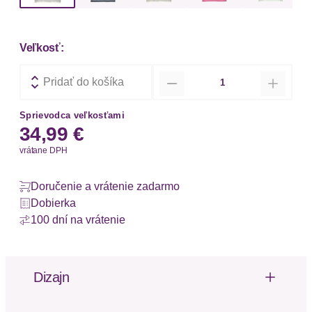
Veľkosť:
Množstvo
Pridať do košíka
Sprievodca veľkosťami
34,99 €
vrátane DPH
Doručenie a vrátenie zadarmo
Dobierka
100 dní na vrátenie
Dizajn
Luftiges Strickshirt von Vivance mit kurzen
Fügelärmeln. Garngefärbte Streifen in