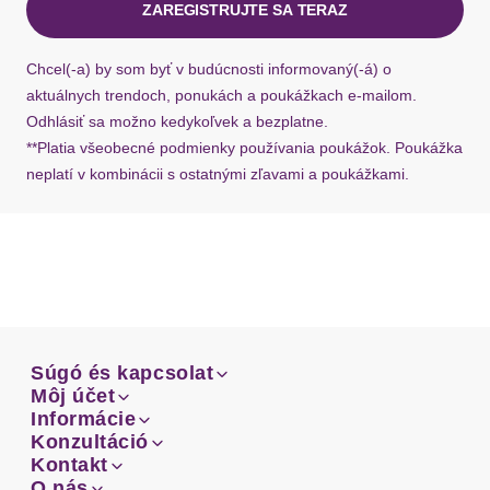
ZAREGISTRUJTE SA TERAZ
Ak chýba návratový štítok, môžete si kedykoľvek
požiadať o nový u našej zákazníckej služby.
Chcel(-a) by som byť v budúcnosti informovaný(-á) o
aktuálnych trendoch, ponukách a poukážkach e-mailom.
Odhlásiť sa možno kedykoľvek a bezplatne.
**Platia všeobecné podmienky používania poukážok. Poukážka
neplatí v kombinácii s ostatnými zľavami a poukážkami.
Súgó és kapcsolat
Súgó és kapcsolat
Môj účet
Email
Môj účet
Informácie
Prehľad objednávok
Email
Informácie
Konzultáció
Doprava
Facebook
Prehľad objednávok
Konzultáció
Kontakt
Sprievodca-veľkosťami
Doprava
Facebook
Kontakt
O nás
Platba