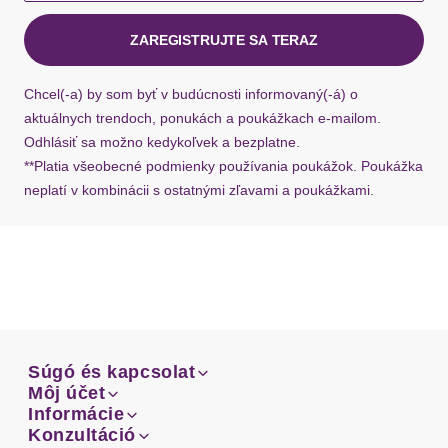
kuriérom Hermes do 1-3 pracovných dní.
ZAREGISTRUJTE SA TERAZ
Ak chýba návratový štítok, môžete si kedykoľvek
požiadať o nový u našej zákazníckej služby.
Chcel(-a) by som byť v budúcnosti informovaný(-á) o
aktuálnych trendoch, ponukách a poukážkach e-mailom.
Odhlásiť sa možno kedykoľvek a bezplatne.
**Platia všeobecné podmienky používania poukážok. Poukážka
neplatí v kombinácii s ostatnými zľavami a poukážkami.
Súgó és kapcsolat
Súgó és kapcsolat
Môj účet
Email
Môj účet
Informácie
Prehľad objednávok
Email
Informácie
Konzultáció
Doprava
Facebook