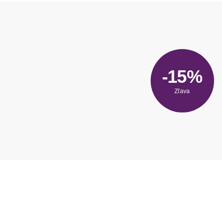
-15%
Zľava