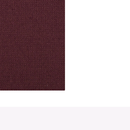
Švy tón v tóne