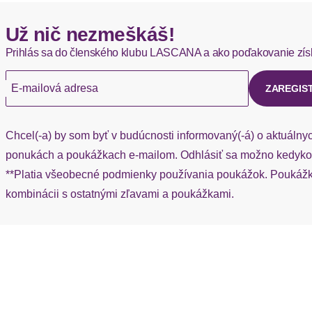
Hermes - 0,00 EUR
Už nič nezmeškáš!
Okamžite dostupné položky sú zvyčajne doručené kuriérom He
Prihlás sa do členského klubu LASCANA a ako poďakovanie zís
Ak chýba návratový štítok, môžete si kedykoľvek požiadať o nov
E-mailová adresa
ZAREGIS
Chcel(-a) by som byť v budúcnosti informovaný(-á) o aktuálny
ponukách a poukážkach e-mailom. Odhlásiť sa možno kedykoľ
**Platia všeobecné podmienky používania poukážok. Poukážka
kombinácii s ostatnými zľavami a poukážkami.