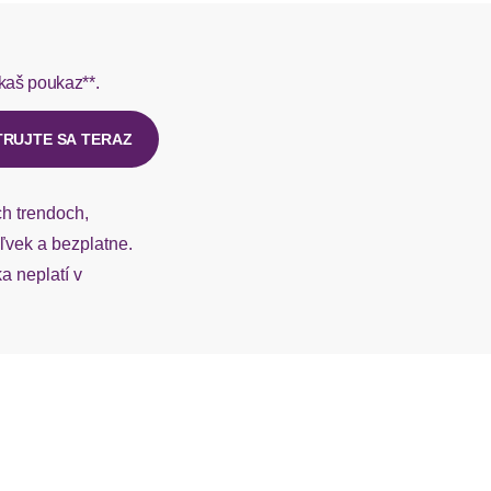
rmes do 1-3 pracovných dní.
kaš poukaz**.
ý u našej zákazníckej služby.
TRUJTE SA TERAZ
ch trendoch,
vek a bezplatne.
 neplatí v