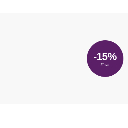
-15%
Zľava