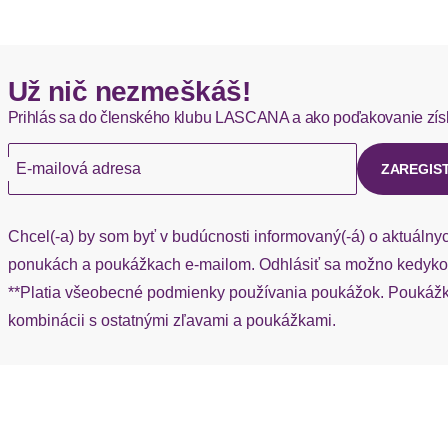
Okamžite dostupné položky sú zvyčajne doručené kuriérom DH
Hermes - 0,00 EUR
Už nič nezmeškáš!
Okamžite dostupné položky sú zvyčajne doručené kuriérom He
Prihlás sa do členského klubu LASCANA a ako poďakovanie zís
Ak chýba návratový štítok, môžete si kedykoľvek požiadať o nov
E-mailová adresa
ZAREGIS
Chcel(-a) by som byť v budúcnosti informovaný(-á) o aktuálny
ponukách a poukážkach e-mailom. Odhlásiť sa možno kedykoľ
**Platia všeobecné podmienky používania poukážok. Poukážka
kombinácii s ostatnými zľavami a poukážkami.