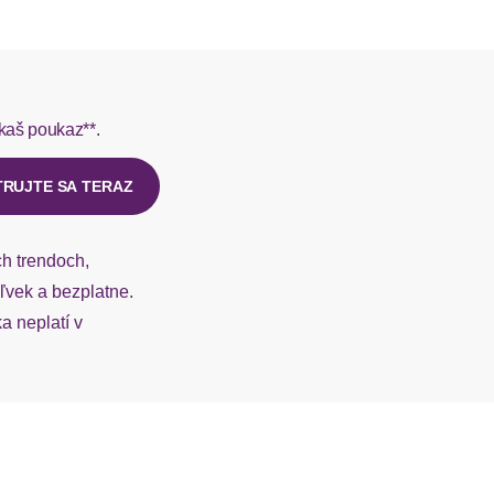
L do 1-3 pracovných dní.
rmes do 1-3 pracovných dní.
kaš poukaz**.
ý u našej zákazníckej služby.
TRUJTE SA TERAZ
ch trendoch,
vek a bezplatne.
 neplatí v